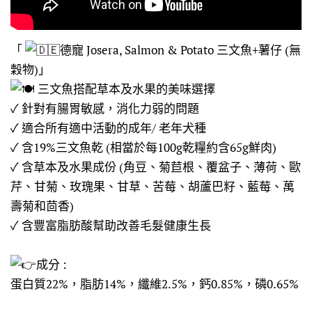
「
德寵 Josera, Salmon & Potato 三文魚+薯仔 (無
穀物)」
三文魚搭配草本及水果的美味選擇
✓ 針對有腸胃敏感，消化力弱的問題
✓ 適合所有適中活動的成年/ 老年犬種
✓ 含19%三文魚乾 (相當於每100g乾糧約含65g鮮肉)
✓ 含草本及水果成份 (角豆、菊苣根、覆盆子、薄荷、歐
芹、甘菊、玫瑰果、甘草、苦莓、胡蘆巴籽、藍莓、萬
壽菊和茴香)
✓ 含豐富脂肪酸幫助改善毛髮健康生長
成分 :
蛋白質22%，脂肪14%，纖維2.5%，鈣0.85%，磷0.65%