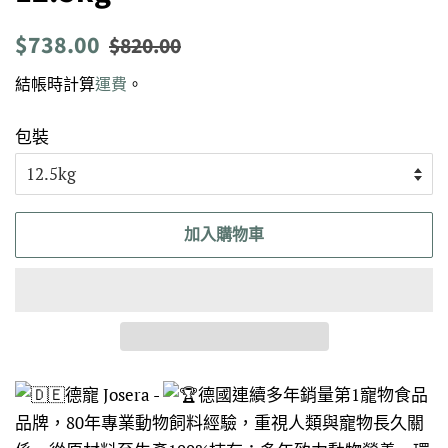
定
售
$738.00
$820.00
價
價
結帳時計算
運費
。
包裝
加入購物車
德寵 Josera -
德國連續多年銷量第1寵物食品
品牌，80年專業動物飼料經驗，重視人類與寵物長久關