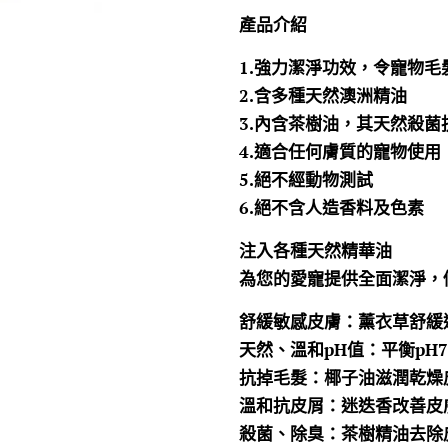
產品介紹
1.強力潔淨功效，令寵物
2.含多種天然澳洲精油
3.內含茶樹油，其天然殺
4.適合任何膚質的寵物使用
5.絕不經動物測試
6.絕不含人造香料及色素
注入各種天然精華油
為您的愛寵提供全面潔淨，
舒緩敏感皮膚：薰衣草舒緩
天然、溫和pH值：平衡pH
抗掉毛髮：椰子油滋潤乾燥
溫和抗皮屑：迷迭香改善皮
殺菌、除臭：茶樹精油去除