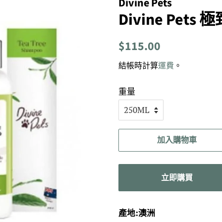
Divine Pets
Divine Pet
定
售
$115.00
價
價
結帳時計算
運費
。
重量
加入購物車
立即購買
產地:澳洲