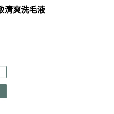
s 極致清爽洗毛液