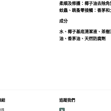
柔順及修護：椰子油去除角
蚊蟲、跳蚤零接觸：香茅和
成分
水、椰子基底清潔液、茶樹
油、香茅油、天然防腐劑
連結
追蹤我們
搜尋
YouTube