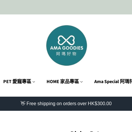
PET 愛寵專區
HOME 家品專區
Ama Special 阿
👋 Free shipping on orders over HK$300.00