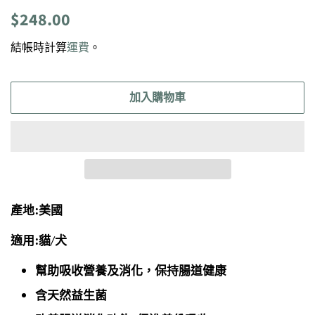
定
售
$248.00
價
價
結帳時計算
運費
。
加入購物車
產地:美國
適用:貓/犬
幫助吸收營養及消化，保持腸道健康
含天然益生菌