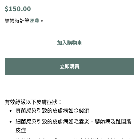
定
售
$150.00
價
價
結帳時計算
運費
。
加入購物車
立即購買
有效紓緩以下皮膚症狀：
真菌感染引致的皮膚病如金錢癣
細菌感染引致的皮膚病如毛囊炎、膿皰病及趾間膿
皮症