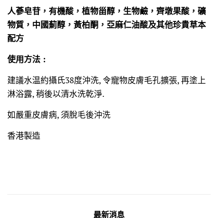
人蔘皂苷，有機酸，植物甾醇，生物鹼，齊墩果酸，礦
物質，中國薊醇，黃柏酮，亞麻仁油酸及其他珍貴草本
配方
使用方法 :
建議水温約攝氏38度沖洗, 令寵物皮膚毛孔擴張, 再塗上
淋浴露, 稍後以清水洗乾淨.
如嚴重皮膚病, 須脫毛後沖洗
香港製造
最新消息