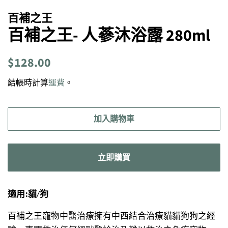
百補之王
百補之王- 人蔘沐浴露 280ml
定
售
$128.00
價
價
結帳時計算
運費
。
加入購物車
立即購買
適用:貓/狗
百補之王寵物中醫治療擁有中西結合治療貓貓狗狗之經