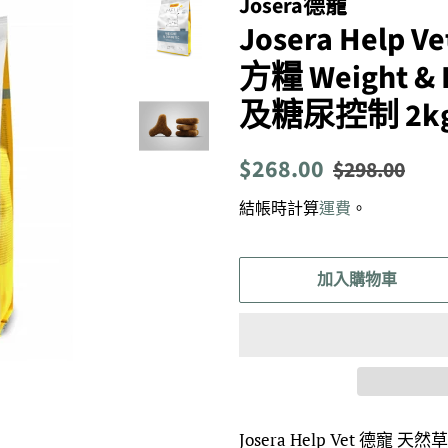
Josera德寵
Josera Help
方糧 Weight &
及糖尿控制 2kg 
定
售
$268.00
$298.00
價
價
結帳時計算
運費
。
加入購物車
Josera Help Vet 德寵 