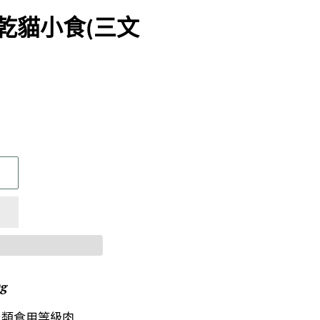
’s 凍乾貓小食(三文
0g
人類食用等級肉