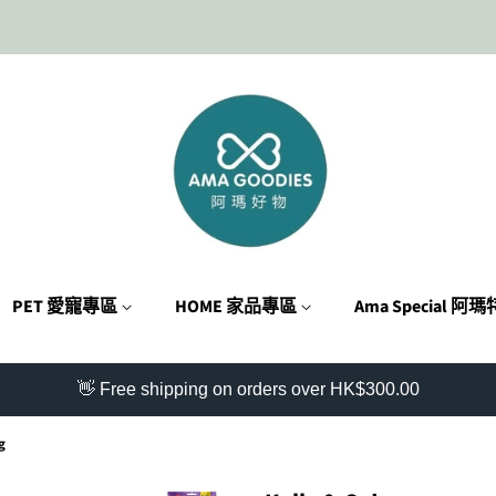
PET 愛寵專區
HOME 家品專區
Ama Special 阿
👋 Free shipping on orders over HK$300.00
g