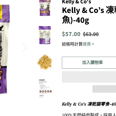
Kelly & Co's
Kelly & Co
魚)-40g
定
售
$57.00
$63.00
價
價
結帳時計算
運費
。
加入購物車
Kelly & Co’s 凍乾貓零食-4
100%天然純肉製成，採用