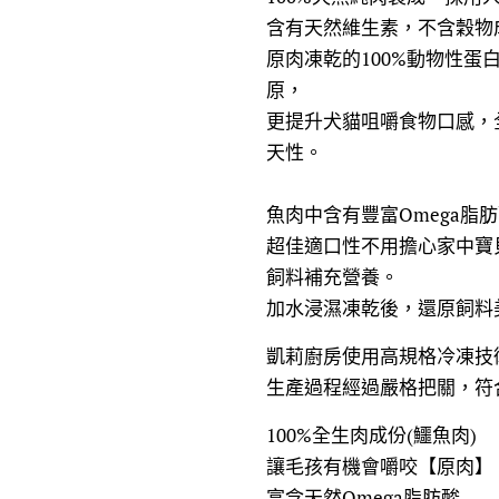
含有天然維生素，不含穀物
原肉凍乾的100%動物性蛋
原，
更提升犬貓咀嚼食物口感，
天性。
魚肉中含有豐富Omega脂
超佳適口性不用擔心家中寶
飼料補充營養。
加水浸濕凍乾後，還原飼料
凱莉廚房使用高規格冷凍技
生產過程經過嚴格把關，符合
100%全生肉成份(鱷魚肉)
讓毛孩有機會嚼咬【原肉】
富含天然Omega脂肪酸