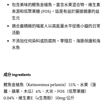
包含美味的鰹魚金槍魚，富含水果混合物、維生素
來源和低聚果糖
(FOS)
，這是有益於腸道健康的益
生元
適合最精緻的喵星人
以高能量水平促進小貓的日常
活動
不添加任何染料或防腐劑。零殘忍、海豚保護和海
水魚
成分 Ingredients
鰹魚金槍魚（
Katsuwonus pelamis
）
55%、
水果（菠
蘿、蘋果、木瓜）
6%
、大米、
FOS
（低聚果糖）
0.04%
、
維生素
E
（α生育酚）
50mg/
公斤