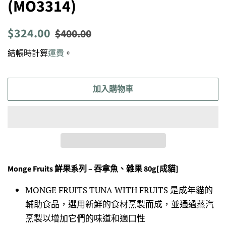
(MO3314)
定
售
$324.00
$400.00
價
價
結帳時計算
運費
。
加入購物車
Monge Fruits 鮮果系列 – 吞拿魚、雜果 80g[成貓]
MONGE FRUITS TUNA WITH FRUITS
是成年貓的
輔助食品，選用新鮮的食材烹製而成，並通過蒸汽
烹製以增加它們的味道和適口性