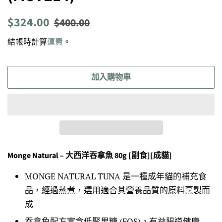
定
售
$324.00
$400.00
價
價
結帳時計算
運費
。
加入購物車
Monge Natural – 大西洋吞拿魚 80g [副食][成貓]
MONGE NATURAL TUNA 是一種成年貓的補充食
品，經過蒸煮，選用適合其營養品質的原料烹製而
成
吞拿魚配方富含低聚果糖 (FOS)，有益腸道健康