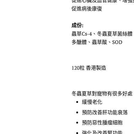
促進心臟及血管健康、增強
促進病後康復
成份:
蟲草Cs-4、冬蟲夏草菌絲
多醣體、蟲草酸、SOD
120粒 香港製造
冬蟲夏草對寵物有很多好處
緩慢老化
預防改善肝功能衰落
預防惡性腫瘤細胞
強化及改善腎功能