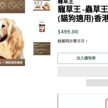
寵草王
寵草王 -蟲草王
(貓狗適用)香
定
售
$499.00
價
價
結帳時計算
運費
。
加入購物車