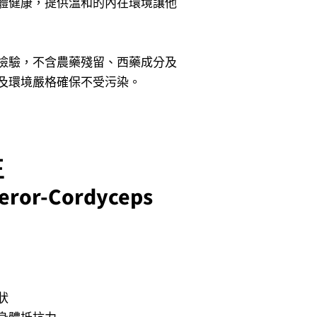
體健康，提供溫和的內在環境讓他
檢驗，不含農藥殘留、西藥成分及
及環境嚴格確保不受污染。
王
eror-Cordyceps
狀