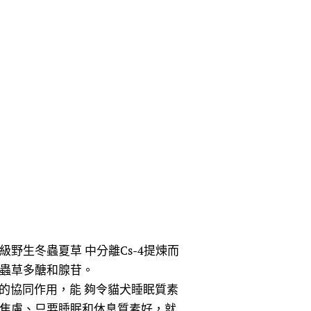
頂級野生冬蟲夏草 中分離Cs-4提煉而
 蟲草多醣和腺苷。
很好的協同作用，能 夠令貓犬睡眠質素
和焦慮、只要睡眠和休息質素好，就