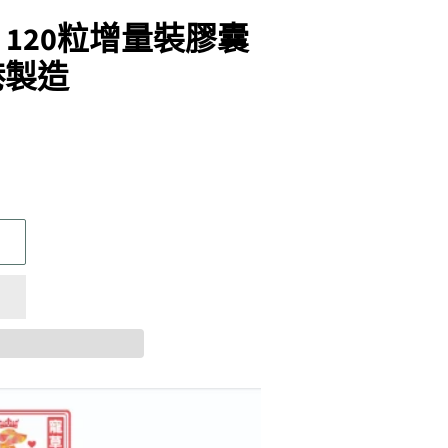
 120粒增量裝膠囊
港製造