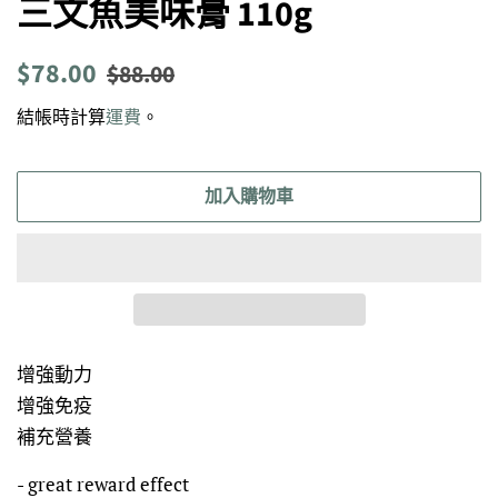
三文魚美味膏 110g
定
售
$78.00
$88.00
價
價
結帳時計算
運費
。
加入購物車
增強動力
增強免疫
補充營養
- great reward effect