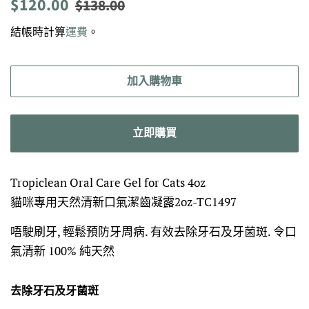
定
售
$120.00
$138.00
價
價
結帳時計算
運費
。
加入購物車
立即購買
Tropiclean Oral Care Gel for Cats 4oz
貓咪專用天然清新口氣潔齒凝露2oz-TC1497
唔駛刷牙, 輕鬆預防牙周病. 有效去除牙石及牙菌斑. 令口
氣清新 100% 純天然
去除牙石及牙菌斑