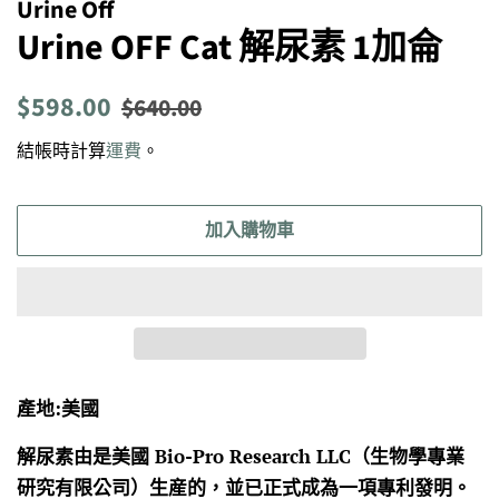
Urine Off
Urine OFF Cat 解尿素 1加侖
定
售
$598.00
$640.00
價
價
結帳時計算
運費
。
加入購物車
產地:美國
解尿素由是美國 Bio-Pro Research LLC（生物學專業
研究有限公司）生産的，並已正式成為一項專利發明。