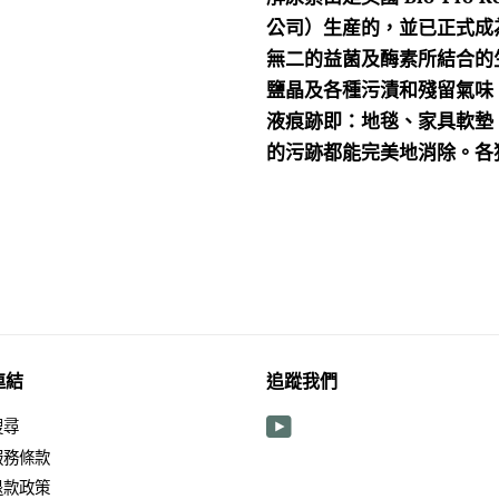
公司）生産的，並已正式成
無二的益菌及酶素所結合的
鹽晶及各種污漬和殘留氣味
液痕跡即：地毯、家具軟墊
的污跡都能完美地消除。各
連結
追蹤我們
搜尋
YouTube
服務條款
退款政策