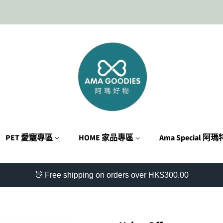
PET 愛寵專區
HOME 家品專區
Ama Special 阿
👋 Free shipping on orders over HK$300.00