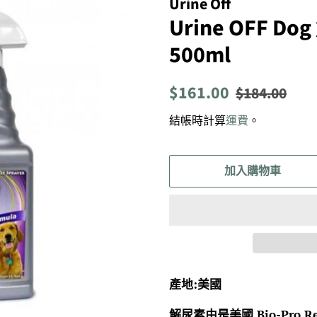
Urine Off
Urine OFF 
500ml
定
售
$161.00
$184.00
價
價
結帳時計算
運費
。
加入購物車
產地:美國
解尿素由是美國 Bio-Pro 