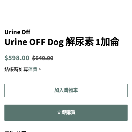
Urine Off
Urine OFF Dog 解尿素 1加侖
定
售
$598.00
$640.00
價
價
結帳時計算
運費
。
加入購物車
立即購買